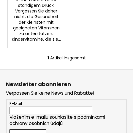
e
POLISORB
ständigem Druck.
-
Vergessen Sie daher
MEDIZINPRODUKT
nicht, die Gesundheit
KLASSE
der Kleinsten mit
II
geeigneten Vitaminen
A
zu unterstützen.
25G
Kindervitamine, die sie...
€11,42
1
Artikel insgesamt
S
t
F
e
u
u
Newsletter abonnieren
e
ß
r
Verpassen Sie keine News und Rabatte!
z
e
e
E-Mail
l
i
e
Vložením e-mailu souhlasíte s
podmínkami
l
m
ochrany osobních údajů
e
e
n