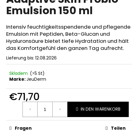
ist
Emulsion 150 ml
0,0
von
5
SUCHEN
Sternen.
Intensiv feuchtigkeitsspendende und pflegende
Emulsion mit Peptiden, Beta-Glucan und
Hyaluronsäure bietet tiefe Hydratation und hält
das Komfortgefühl den ganzen Tag aufrecht.
W
i
Lieferung bis:
12.08.2026
r
e
Skladem
(>5 St)
m
Marke:
JeuDerm
p
f
€71,70
e
h
Verkaufspreis:
IN DEN WARENKORB
l
e
n
Fragen
Teilen