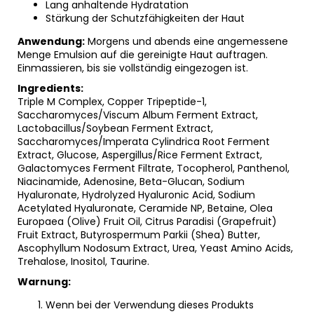
Lang anhaltende Hydratation
Stärkung der Schutzfähigkeiten der Haut
Anwendung:
Morgens und abends eine angemessene
Menge Emulsion auf die gereinigte Haut auftragen.
Einmassieren, bis sie vollständig eingezogen ist.
Ingredients:
Triple M Complex, Copper Tripeptide-1,
Saccharomyces/Viscum Album Ferment Extract,
Lactobacillus/Soybean Ferment Extract,
Saccharomyces/Imperata Cylindrica Root Ferment
Extract, Glucose, Aspergillus/Rice Ferment Extract,
Galactomyces Ferment Filtrate, Tocopherol, Panthenol,
Niacinamide, Adenosine, Beta-Glucan, Sodium
Hyaluronate, Hydrolyzed Hyaluronic Acid, Sodium
Acetylated Hyaluronate, Ceramide NP, Betaine, Olea
Europaea (Olive) Fruit Oil, Citrus Paradisi (Grapefruit)
Fruit Extract, Butyrospermum Parkii (Shea) Butter,
Ascophyllum Nodosum Extract, Urea, Yeast Amino Acids,
Trehalose, Inositol, Taurine.
Warnung:
Wenn bei der Verwendung dieses Produkts