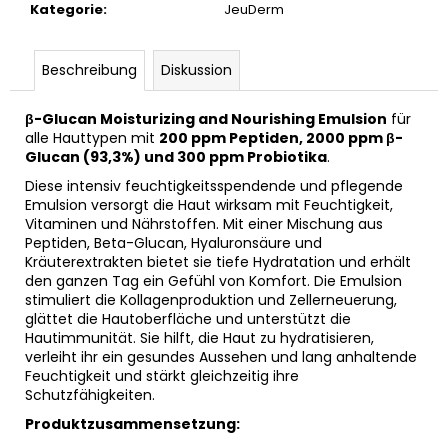
Kategorie
:
JeuDerm
BIOMEDIX
COLLAGEN
GUMMIES
(KIRSCHE)
Beschreibung
Diskussion
€39,97
β-Glucan Moisturizing and Nourishing Emulsion
für
alle Hauttypen mit
200 ppm Peptiden, 2000 ppm β-
Glucan (93,3%) und 300 ppm Probiotika
.
Diese intensiv feuchtigkeitsspendende und pflegende
Emulsion versorgt die Haut wirksam mit Feuchtigkeit,
Vitaminen und Nährstoffen. Mit einer Mischung aus
Peptiden, Beta-Glucan, Hyaluronsäure und
Kräuterextrakten bietet sie tiefe Hydratation und erhält
den ganzen Tag ein Gefühl von Komfort. Die Emulsion
stimuliert die Kollagenproduktion und Zellerneuerung,
glättet die Hautoberfläche und unterstützt die
Hautimmunität. Sie hilft, die Haut zu hydratisieren,
verleiht ihr ein gesundes Aussehen und lang anhaltende
Feuchtigkeit und stärkt gleichzeitig ihre
Schutzfähigkeiten.
Produktzusammensetzung: