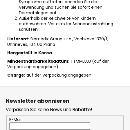
Symptome auftreten, beenden Sie die
Verwendung und suchen Sie sofort einen
Dermatologen auf.
Außerhalb der Reichweite von Kindern
aufbewahren. Vor direkter Sonneneinstrahlung
schützen.
Lieferant:
Biomedix Group s.r.o., Vachkova 1320/1,
Uhříněves, 104 00 Praha
Hergestellt in Korea.
Mindesthaltbarkeitsdatum:
TTMMJJJJ (auf der
Verpackung angegeben)
Charge:
auf der Verpackung angegeben
F
u
Newsletter abonnieren
ß
Verpassen Sie keine News und Rabatte!
z
e
E-Mail
i