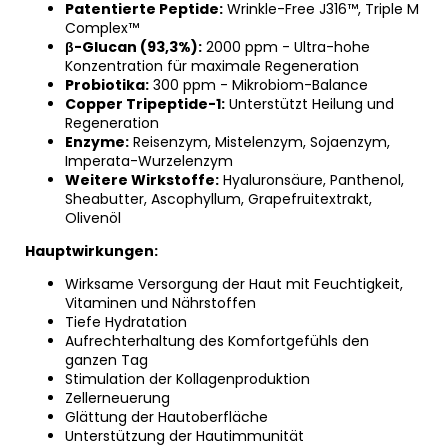
Patentierte Peptide:
Wrinkle-Free J316™, Triple M
Complex™
β-Glucan (93,3%):
2000 ppm - Ultra-hohe
Konzentration für maximale Regeneration
Probiotika:
300 ppm - Mikrobiom-Balance
Copper Tripeptide-1:
Unterstützt Heilung und
Regeneration
Enzyme:
Reisenzym, Mistelenzym, Sojaenzym,
Imperata-Wurzelenzym
Weitere Wirkstoffe:
Hyaluronsäure, Panthenol,
Sheabutter, Ascophyllum, Grapefruitextrakt,
Olivenöl
Hauptwirkungen:
Wirksame Versorgung der Haut mit Feuchtigkeit,
Vitaminen und Nährstoffen
Tiefe Hydratation
Aufrechterhaltung des Komfortgefühls den
ganzen Tag
Stimulation der Kollagenproduktion
Zellerneuerung
Glättung der Hautoberfläche
Unterstützung der Hautimmunität