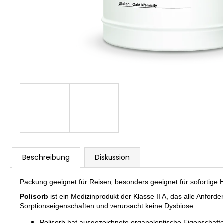
REJUSOME EXO BOOST MASK SHEET
25MG*5EA
€23,90
Beschreibung
Diskussion
Packung geeignet für Reisen, besonders geeignet für sofortige Hi
Polisorb
ist ein Medizinprodukt der Klasse II A, das alle Anford
Sorptionseigenschaften und verursacht keine Dysbiose.
Polisorb hat ausgezeichnete organoleptische Eigenschaft