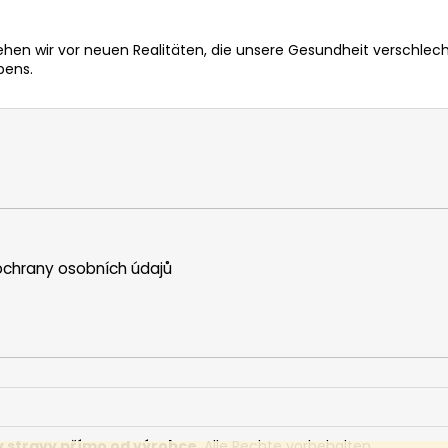
ehen wir vor neuen Realitäten, die unsere Gesundheit verschlech
bens.
chrany osobních údajů
y stravy přímo od výrobce
. Alle Rechte vorbehalten.