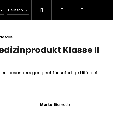
Suchen
Login
Warenkorb
rostředky
Veterinární prostředky
JeuDerm
Deutsch
etails
edizinprodukt Klasse II
en, besonders geeignet für sofortige Hilfe bei
Folgende
Marke:
Biomedix