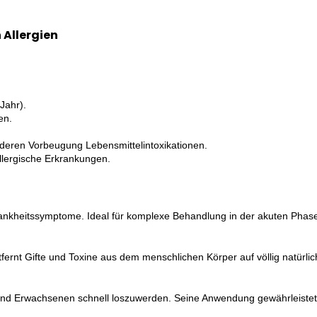
 Allergien
Jahr).
en.
r deren Vorbeugung Lebensmittelintoxikationen.
llergische Erkrankungen.
gt Krankheitssymptome. Ideal für komplexe Behandlung in der akuten Ph
tfernt Gifte und Toxine aus dem menschlichen Körper auf völlig natürl
dern und Erwachsenen schnell loszuwerden. Seine Anwendung gewährleist