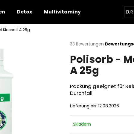
en
Detox
Multivitamíny
Zdravotnické p
EUR
 Klasse II A 25g
Was suchen Sie?
Die
33 Bewertungen
Bewertungsd
durchschnittliche
Polisorb - M
Produktbewertung
SUCHEN
ist
A 25g
4,5
von
5
Wir empfehlen
Sternen.
Packung geeignet für Reis
Durchfall.
Lieferung bis:
12.08.2026
Skladem