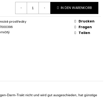
AGEN GUMMIES
IN DEN WARENKORB
Drucken
nické prostředky
7000396
Fragen
emičitý
Teilen
n Magen-Darm-Trakt nicht und wird gut ausgeschieden, hat günstige