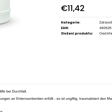
BIOMEDIX COLLAGEN
BIOMEDIX COLL
€11,42
(KIRSCHE)
€39,97
€39,97
Verkaufspreis:
Kategorie
:
Zdravot
EAN
:
460625
Složení produktu
:
Oxid kř
lfe bei Durchfall.
erungen an Enterosorbentien erfüllt - es ist ungiftig, traumatisiert de
en.