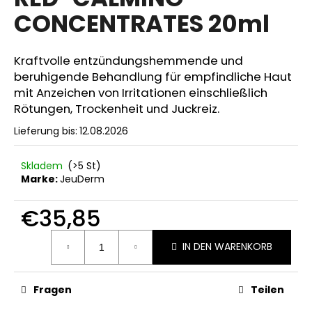
ist
CONCENTRATES 20ml
0,0
von
5
SUCHEN
Sternen.
Kraftvolle entzündungshemmende und
beruhigende Behandlung für empfindliche Haut
mit Anzeichen von Irritationen einschließlich
Rötungen, Trockenheit und Juckreiz.
W
i
Lieferung bis:
12.08.2026
r
e
Skladem
(>5 St)
m
Marke:
JeuDerm
p
f
€35,85
e
h
Verkaufspreis:
IN DEN WARENKORB
l
e
n
Fragen
Teilen