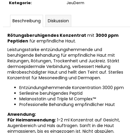
Kategorie
:
JeuDerm
REJUSOME
EXO
BOOST
SERUM
Beschreibung
Diskussion
30ML
€103,59
Rötungsberuhigendes Konzentrat
mit
3000 ppm
Peptiden
für empfindliche Haut.
Leistungsstarke entzündungshemmende und
beruhigende Behandlung für empfindliche Haut mit
Reizungen, Rötungen, Trockenheit und Juckreiz. Stärkt
dermoepidermale Verbindung, verbessert Heilung
mikrobeschädigter Haut und hellt den Teint auf. Steriles
Konzentrat für Mesoneedling und Dermapen.
Entzündungshemmende Konzentration 3000 ppm
Serilesine beruhigendes Peptid
Melanostatin und Triple M Complex™
Professionelle Behandlung empfindlicher Haut
Anwendung:
Für Heimanwendung:
1-2 ml Konzentrat auf Gesicht,
Augenbereich und Hals auftragen. Sanft in die Haut
einmassieren, bis es eingezogen ist. Nicht abspülen.