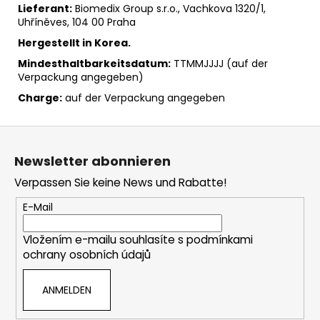
Lieferant:
Biomedix Group s.r.o., Vachkova 1320/1,
Uhříněves, 104 00 Praha
Hergestellt in Korea.
Mindesthaltbarkeitsdatum:
TTMMJJJJ (auf der
Verpackung angegeben)
Charge:
auf der Verpackung angegeben
F
u
Newsletter abonnieren
ß
Verpassen Sie keine News und Rabatte!
z
e
E-Mail
i
Vložením e-mailu souhlasíte s
podmínkami
l
ochrany osobních údajů
e
ANMELDEN