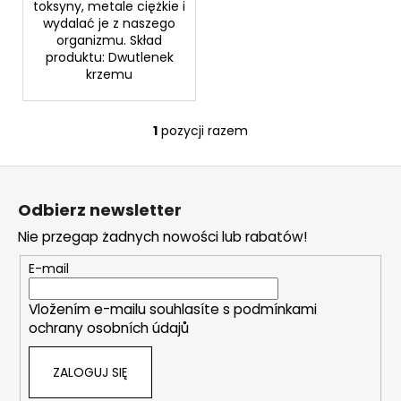
toksyny, metale ciężkie i
II
wydalać je z naszego
A
25G
organizmu. Skład
produktu: Dwutlenek
€11,42
krzemu
1
pozycji razem
K
o
S
n
t
t
Odbierz newsletter
r
o
o
Nie przegap żadnych nowości lub rabatów!
p
l
k
E-mail
k
a
i
Vložením e-mailu souhlasíte s
podmínkami
l
ochrany osobních údajů
i
s
ZALOGUJ SIĘ
t
y