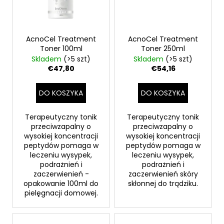
AcnoCel Treatment
AcnoCel Treatment
Toner 100ml
Toner 250ml
Skladem
(>5 szt)
Skladem
(>5 szt)
€47,80
€54,16
DO KOSZYKA
DO KOSZYKA
Terapeutyczny tonik
Terapeutyczny tonik
przeciwzapalny o
przeciwzapalny o
wysokiej koncentracji
wysokiej koncentracji
peptydów pomaga w
peptydów pomaga w
leczeniu wysypek,
leczeniu wysypek,
podrażnień i
podrażnień i
zaczerwienień -
zaczerwienień skóry
opakowanie 100ml do
skłonnej do trądziku.
pielęgnacji domowej.