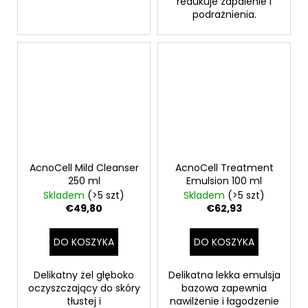
redukuje zapalenie i
podrażnienia.
AcnoCell Mild Cleanser
AcnoCell Treatment
250 ml
Emulsion 100 ml
Skladem
(>5 szt)
Skladem
(>5 szt)
€49,80
€62,93
DO KOSZYKA
DO KOSZYKA
Delikatny żel głęboko
Delikatna lekka emulsja
oczyszczający do skóry
bazowa zapewnia
tłustej i
nawilżenie i łagodzenie