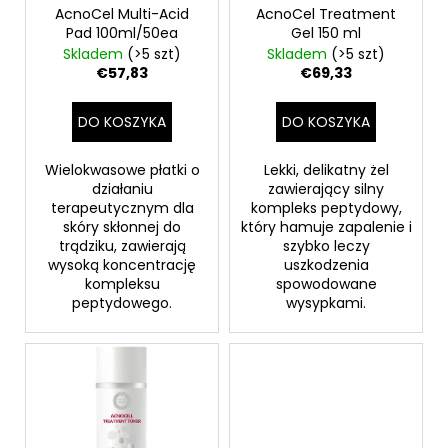
o
AcnoCel Multi-Acid
AcnoCel Treatment
k
Pad 100ml/50ea
Gel 150 ml
d
t
Skladem
(>5 szt)
Skladem
(>5 szt)
u
ó
€57,83
€69,33
k
w
t
DO KOSZYKA
DO KOSZYKA
ó
w
Wielokwasowe płatki o
Lekki, delikatny żel
działaniu
zawierający silny
terapeutycznym dla
kompleks peptydowy,
skóry skłonnej do
który hamuje zapalenie i
trądziku, zawierają
szybko leczy
wysoką koncentrację
uszkodzenia
kompleksu
spowodowane
peptydowego.
wysypkami.