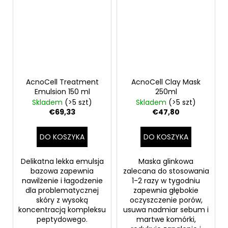
AcnoCell Treatment
AcnoCell Clay Mask
Emulsion 150 ml
250ml
Skladem
(>5 szt)
Skladem
(>5 szt)
€69,33
€47,80
DO KOSZYKA
DO KOSZYKA
Delikatna lekka emulsja
Maska glinkowa
bazowa zapewnia
zalecana do stosowania
nawilżenie i łagodzenie
1-2 razy w tygodniu
dla problematycznej
zapewnia głębokie
skóry z wysoką
oczyszczenie porów,
koncentracją kompleksu
usuwa nadmiar sebum i
peptydowego.
martwe komórki,