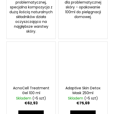
problematycznej,
dla problematycznej
specjalna kompozycja z
skóry - opakowanie
dużą ilością naturalnych
100ml do pielęgnacji
składników działa
domowej.
oczyszczająco na
najgłębsze warstwy
skóry.
AcnoCell Treatment
Adaptive Skin Detox
Gel 100 ml
Mask 250ml
Skladem
(>5 szt)
Skladem
(>5 szt)
€62,93
€75,69