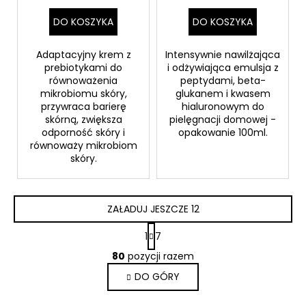
DO KOSZYKA
DO KOSZYKA
Adaptacyjny krem z
Intensywnie nawilżająca
prebiotykami do
i odżywiająca emulsja z
równoważenia
peptydami, beta-
mikrobiomu skóry,
glukanem i kwasem
przywraca barierę
hialuronowym do
skórną, zwiększa
pielęgnacji domowej -
odporność skóry i
opakowanie 100ml.
równoważy mikrobiom
skóry.
ZAŁADUJ JESZCZE 12
P
1
7
a
K
g
80
pozycji razem
o
i
DO GÓRY
n
n
a
t