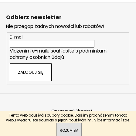
c
r
S
j
o
a
t
l
Odbierz newsletter
o
k
Nie przegap żadnych nowości lub rabatów!
i
p
l
k
E-mail
i
a
s
Vložením e-mailu souhlasíte s
podmínkami
t
ochrany osobních údajů
y
ZALOGUJ SIĘ
Opracował Shoptet
Tento web používá soubory cookie. Dalším procházením tohoto
Copyright 2026
Biomedix.cz - e-shop s doplňky stravy
webu vyjadřujete souhlas s jejich používáním.. Více informací
zde
.
přímo od výrobce
. Wszystkie prawa zastrzeżone.
ROZUMIEM