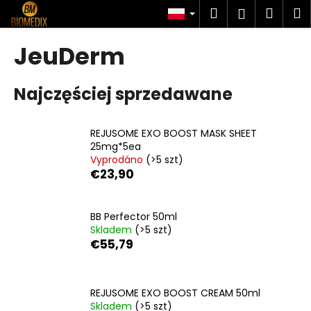
K
Przejść
Szukaj
Kosz
M
Zaloguj
do
o
treści
Z
Z
się
s
JeuDerm
powrotem
powrotem
z
C
y
Najczęściej sprzedawane
z
k
e
g
REJUSOME EXO BOOST MASK SHEET
o
25mg*5ea
Vyprodáno
(>5 szt)
s
€23,90
z
u
k
BB Perfector 50ml
Skladem
(>5 szt)
a
€55,79
s
z
?
REJUSOME EXO BOOST CREAM 50ml
Skladem
(>5 szt)