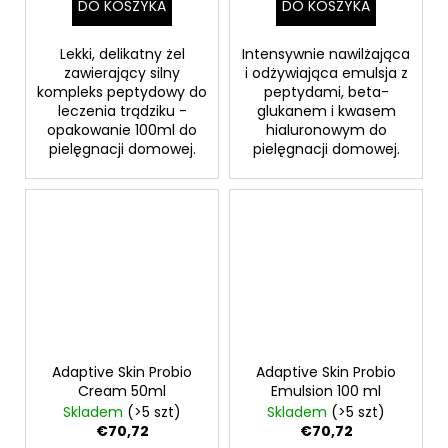
DO KOSZYKA
DO KOSZYKA
Lekki, delikatny żel
Intensywnie nawilżająca
zawierający silny
i odżywiająca emulsja z
kompleks peptydowy do
peptydami, beta-
leczenia trądziku -
glukanem i kwasem
opakowanie 100ml do
hialuronowym do
pielęgnacji domowej.
pielęgnacji domowej.
Adaptive Skin Probio
Adaptive Skin Probio
Cream 50ml
Emulsion 100 ml
Skladem
(>5 szt)
Skladem
(>5 szt)
€70,72
€70,72