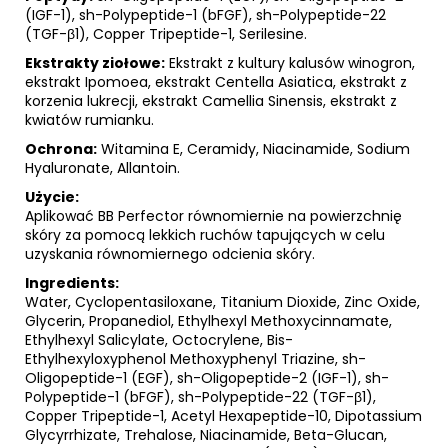
(IGF-1), sh-Polypeptide-1 (bFGF), sh-Polypeptide-22
(TGF-β1), Copper Tripeptide-1, Serilesine.
Ekstrakty ziołowe:
Ekstrakt z kultury kalusów winogron,
ekstrakt Ipomoea, ekstrakt Centella Asiatica, ekstrakt z
korzenia lukrecji, ekstrakt Camellia Sinensis, ekstrakt z
kwiatów rumianku.
Ochrona:
Witamina E, Ceramidy, Niacinamide, Sodium
Hyaluronate, Allantoin.
Użycie:
Aplikować BB Perfector równomiernie na powierzchnię
skóry za pomocą lekkich ruchów tapujących w celu
uzyskania równomiernego odcienia skóry.
Ingredients:
Water, Cyclopentasiloxane, Titanium Dioxide, Zinc Oxide,
Glycerin, Propanediol, Ethylhexyl Methoxycinnamate,
Ethylhexyl Salicylate, Octocrylene, Bis-
Ethylhexyloxyphenol Methoxyphenyl Triazine, sh-
Oligopeptide-1 (EGF), sh-Oligopeptide-2 (IGF-1), sh-
Polypeptide-1 (bFGF), sh-Polypeptide-22 (TGF-β1),
Copper Tripeptide-1, Acetyl Hexapeptide-10, Dipotassium
Glycyrrhizate, Trehalose, Niacinamide, Beta-Glucan,