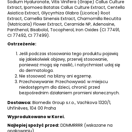
Sodium Hyaluronate, Vitis Vinifera (Grape) Callus Culture
Extract, Ipomoea Batatas Callus Culture Extract, Centella
Asiatica Extract, Glycyrrhiza Glabra (Licorice) Root
Extract, Camellia Sinensis Extract, Chamomilla Recutita
(Matricaria) Flower Extract, Ceramide NP, Adenosine,
Panthenol, Bisabolol, Tocopherol, Iron Oxides (CI 77491,
CI 77492, CI 77499).
Ostrzeżenie:
Jeśli podczas stosowania tego produktu pojawią
się jakiekolwiek objawy, przerwij stosowanie,
ponieważ mogą się nasilić, i natychmiast udaj się
do dermatologa.
Nie stosować na blizny ani egzemę.
Przechowywanie: Przechowywać w miejscu
niedostępnym dla dzieci, chronić przed
bezpośrednim działaniem promieni słonecznych.
Dostawca:
Biomedix Group s.r.o., Vachkova 1320/1,
Uhříněves, 104 00 Praha
Wyprodukowano w Korei.
Najlepiej spożyć przed:
DDMMRRRR (wskazane na
opakowaniu)