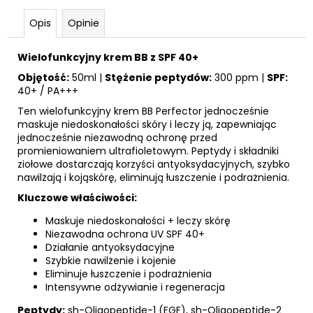
Opis
Opinie
Wielofunkcyjny krem BB z SPF 40+
Objętość:
50ml |
Stężenie peptydów:
300 ppm |
SPF:
40+ / PA+++
Ten wielofunkcyjny krem BB Perfector jednocześnie
maskuje niedoskonałości skóry i leczy ją, zapewniając
jednocześnie niezawodną ochronę przed
promieniowaniem ultrafioletowym. Peptydy i składniki
ziołowe dostarczają korzyści antyoksydacyjnych, szybko
nawilżają i kojąskórę, eliminują łuszczenie i podrażnienia.
Kluczowe właściwości:
Maskuje niedoskonałości + leczy skórę
Niezawodna ochrona UV SPF 40+
Działanie antyoksydacyjne
Szybkie nawilżenie i kojenie
Eliminuje łuszczenie i podrażnienia
Intensywne odżywianie i regeneracja
Peptydy:
sh-Oligopeptide-1 (EGF), sh-Oligopeptide-2