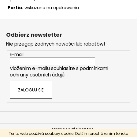
Partia:
wskazane na opakowaniu
S
t
Odbierz newsletter
o
Nie przegap żadnych nowości lub rabatów!
p
k
E-mail
a
Vložením e-mailu souhlasíte s
podmínkami
ochrany osobních údajů
ZALOGUJ SIĘ
Opracował Shoptet
Tento web používá soubory cookie. Dalším procházením tohoto