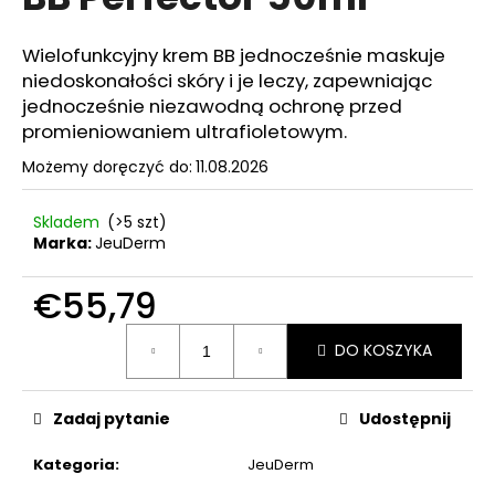
wynosi
0,0
na
Wielofunkcyjny krem BB jednocześnie maskuje
5
niedoskonałości skóry i je leczy, zapewniając
SZUKAJ
gwiazdek.
jednocześnie niezawodną ochronę przed
promieniowaniem ultrafioletowym.
Możemy doręczyć do:
11.08.2026
P
o
Skladem
(>5 szt)
l
Marka:
JeuDerm
e
c
€55,79
a
m
Cena
y
DO KOSZYKA
jednostkowa:
BIOMEDIX
Zadaj pytanie
Udostępnij
COLLAGEN
€39,97
Kategoria
:
JeuDerm