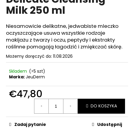
wynosi
Milk 250 ml
0,0
na
5
SZUKAJ
gwiazdek.
Niesamowicie delikatne, jedwabiste mleczko
oczyszczające usuwa wszystkie rodzaje
makijażu z twarzy i oczu, peptydy i ekstrakty
roślinne pomagają łagodzić i zmiękczać skórę.
P
o
Możemy doręczyć do:
11.08.2026
l
e
Skladem
(>5 szt)
c
Marka:
JeuDerm
a
m
€47,80
y
Cena
DO KOSZYKA
jednostkowa:
BB
PERFECTOR
50ML
Zadaj pytanie
Udostępnij
€55,79