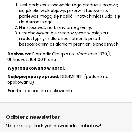
Jeśli podczas stosowania tego produktu pojawią
się jakiekolwiek objawy, przerwij stosowanie,
ponieważ mogą się nasilić, i natychmiast udaj się
do dermatologa.
Nie stosować na blizny ani egzemę.
Przechowywanie: Przechowywać w miejscu
niedostępnym dla dzieci, chronić przed
bezpośrednim działaniem promieni słonecznych.
Dostawca:
Biomedix Group s.r.o., Vachkova 1320/1,
Uhříněves, 104 00 Praha
Wyprodukowano w Korei.
Najlepiej spożyć przed:
DDMMRRRR (podano na
opakowaniu)
Partia:
podana na opakowaniu
S
t
Odbierz newsletter
o
Nie przegap żadnych nowości lub rabatów!
p