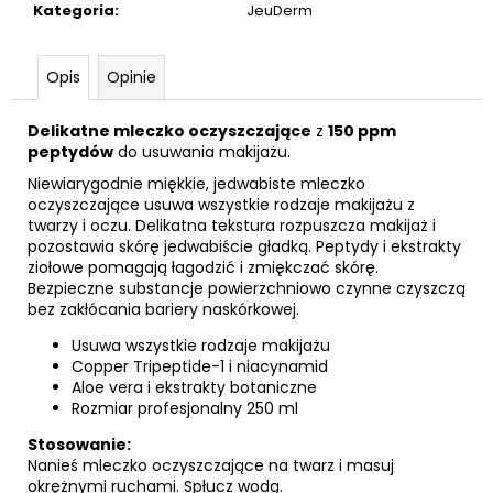
Kategoria
:
JeuDerm
Opis
Opinie
Delikatne mleczko oczyszczające
z
150 ppm
peptydów
do usuwania makijażu.
Niewiarygodnie miękkie, jedwabiste mleczko
oczyszczające usuwa wszystkie rodzaje makijażu z
twarzy i oczu. Delikatna tekstura rozpuszcza makijaż i
pozostawia skórę jedwabiście gładką. Peptydy i ekstrakty
ziołowe pomagają łagodzić i zmiękczać skórę.
Bezpieczne substancje powierzchniowo czynne czyszczą
bez zakłócania bariery naskórkowej.
Usuwa wszystkie rodzaje makijażu
Copper Tripeptide-1 i niacynamid
Aloe vera i ekstrakty botaniczne
Rozmiar profesjonalny 250 ml
Stosowanie:
Nanieś mleczko oczyszczające na twarz i masuj
okrężnymi ruchami. Spłucz wodą.