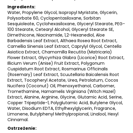
Ingredients:
Water, Propylene Glycol, Isopropyl Myristate, Glycerin,
Polysorbate 60, Cyclopentasiloxane, Sorbitan
Sesquioleate, Cyclohexasiloxane, Glyceryl Stearate, PEG-
100 Stearate, Cetearyl Alcohol, Glyceryl Stearate SE,
Dimethicone, Niacinamide, 1,2-Hexanediol, Aloe
Barbadensis Leaf Extract, Althaea Rosea Root Extract,
Camellia Sinensis Leaf Extract, Caprylyl Glycol, Centella
Asiatica Extract, Chamomilla Recutita (Matricaria)
Flower Extract, Glycyrrhiza Glabra (Licorice) Root Extract,
Illicium Verum (Anise) Fruit Extract, Polygonum
Cuspidatum Root Extract, Rosmarinus Officinalis
(Rosemary) Leaf Extract, Scuutellaria Baicalensis Root
Extract, Tocopheryl Acetate, Urea, Petrolatum, Cocos
Nucifera (Coconut) Oil, Phenoxyethanol, Carbomer,
Tromethamine, Hamamelis Virginiana (Witch Hazel)
Extract, Alanine, Arginine, Glycine, Glutamic Acid, Serine,
Copper Tripeptide-1, Polyglutamic Acid, Butylene Glycol,
Water, Disodium EDTA, Ethylhexylglycerin, Fragrance,
Limonene, Butylphenyl Methylpropional, Linalool, Hexyl
Cinnamal.
Ostrzeżenie: