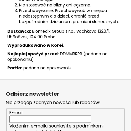
Nie stosować na blizny ani egzemę.
Przechowywanie: Przechowywać w miejscu
niedostępnym dla dzieci, chronić przed
bezpośrednim działaniem promieni słonecznych.
Dostawca:
Biomedix Group s.r.o., Vachkova 1320/1,
Uhříněves, 104 00 Praha
Wyprodukowano w Korei.
Najlepiej spożyć przed:
DDMMRRRR (podano na
opakowaniu)
Partia:
podana na opakowaniu
S
t
Odbierz newsletter
o
Nie przegap żadnych nowości lub rabatów!
p
k
E-mail
a
Vložením e-mailu souhlasíte s
podmínkami