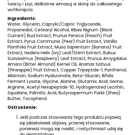
twarzy i szyi, delikatnie wmasuj w skórę do całkowitego
wchłonięcia.
Ingredients:
Water, Glycerin, Caprylic/Capric Triglyceride,
Propanediol, Cetearyl Alcohol, Ribes Nigrum (Black
Currant) Bud Extract, Prunus Persica (Peach) Fruit
Extract, Pyrus Communis (Pear) Fruit Extract, Vanilla
Planifolia Fruit Extract, Musa Sapientum (Banana) Fruit
Extract, Hedera Helix (Ivy) Leaf/Stem Extract, Rubus
Suavissimus (Raspberry) Leaf Extract, Prunus Amygdalus
Amara (Bitter Almond) Kernel Oil, Ananas Sativus
(Pineapple) Fruit Extract, Copper Tripeptide-1, Panthenol,
Allantoin, Sodium Hyaluronate, Beta-Glucan, Bifida
Ferment Lysate, Glycine, Alanine, Glutamic Acid, Serine,
Arginine, Acetyl Hexapeptide-10, Hydrogenated Lecithin,
Squalane, Palmitic Acid, Butyrospermum Parkii (Shea)
Butter, Tocopherol.
Ostrzeżenie:
Jeśli podczas stosowania tego produktu pojawią
się jakiekolwiek objawy, przerwij stosowanie,
ponieważ mogą się nasilić, i natychmiast udaj się
do dermatologa.