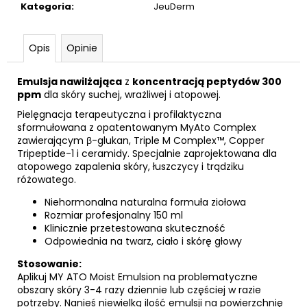
Kategoria
:
JeuDerm
Opis
Opinie
Emulsja nawilżająca
z
koncentracją peptydów 300
ppm
dla skóry suchej, wrażliwej i atopowej.
Pielęgnacja terapeutyczna i profilaktyczna
sformułowana z opatentowanym MyAto Complex
zawierającym β-glukan, Triple M Complex™, Copper
Tripeptide-1 i ceramidy. Specjalnie zaprojektowana dla
atopowego zapalenia skóry, łuszczycy i trądziku
różowatego.
Niehormonalna naturalna formuła ziołowa
Rozmiar profesjonalny 150 ml
Klinicznie przetestowana skuteczność
Odpowiednia na twarz, ciało i skórę głowy
Stosowanie:
Aplikuj MY ATO Moist Emulsion na problematyczne
obszary skóry 3-4 razy dziennie lub częściej w razie
potrzeby. Nanieś niewielką ilość emulsji na powierzchnię