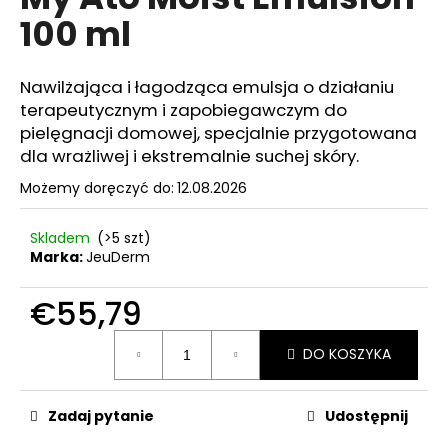
wynosi
100 ml
0,0
na
5
SZUKAJ
gwiazdek.
Nawilżająca i łagodząca emulsja o działaniu
terapeutycznym i zapobiegawczym do
pielęgnacji domowej, specjalnie przygotowana
dla wrażliwej i ekstremalnie suchej skóry.
P
o
Możemy doręczyć do:
12.08.2026
l
e
Skladem
(>5 szt)
c
Marka:
JeuDerm
a
m
€55,79
y
Cena
DO KOSZYKA
jednostkowa:
BB
PERFECTOR
50ML
Zadaj pytanie
Udostępnij
€55,79