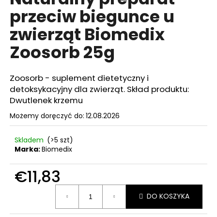
wynosi
przeciw biegunce u
5,0
na
zwierząt Biomedix
5
SZUKAJ
gwiazdek.
Zoosorb 25g
Zoosorb - suplement dietetyczny i
P
o
detoksykacyjny dla zwierząt. Skład produktu:
l
Dwutlenek krzemu
e
Możemy doręczyć do:
12.08.2026
c
a
Skladem
(>5 szt)
m
Marka:
Biomedix
y
€11,83
REJUSOME
Cena
EXO
DO KOSZYKA
jednostkowa:
BOOST
CREAM
50ML