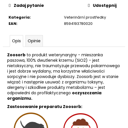
Zadaj pytanie
Udostępnij
€115,54
Kategoria
:
Veterinární prostředky
EAN
:
8594193780020
Opis
Opinie
Zoosorb
to produkt weterynaryjny - mieszanka
paszowa, 100% dwutlenek krzemu (SiO2) - jest
nietoksyczny, nie traumatyzuje przewodu pokarmowego
i jest dobrze wydalany, ma korzystne właściwości
sorpcyjne i nie powoduje dysbiozy. Zoosorb jest w stanie
wiązać i następnie usuwać z organizmu toksyny,
alergeny i szkodliwe produkty metabolizmu – jest
odpowiedni do profilaktycznego
oczyszczania
organizmu.
Zastosowanie preparatu Zoosorb: