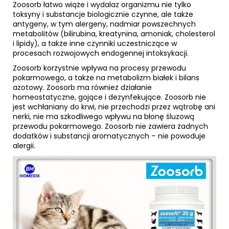
Zoosorb łatwo wiąże i wydalaz organizmu nie tylko
toksyny i substancje biologicznie czynne, ale także
antygeny, w tym alergeny, nadmiar powszechnych
metabolitów (bilirubina, kreatynina, amoniak, cholesterol
i lipidy), a także inne czynniki uczestniczące w
procesach rozwojowych endogennej intoksykacji.
Zoosorb korzystnie wpływa na procesy przewodu
pokarmowego, a także na metabolizm białek i bilans
azotowy. Zoosorb ma również działanie
homeostatyczne, gojące i dezynfekujące. Zoosorb nie
jest wchłaniany do krwi, nie przechodzi przez wątrobę ani
nerki, nie ma szkodliwego wpływu na błonę śluzową
przewodu pokarmowego. Zoosorb nie zawiera żadnych
dodatków i substancji aromatycznych – nie powoduje
alergii.