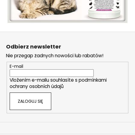
S
t
Odbierz newsletter
o
Nie przegap żadnych nowości lub rabatów!
p
k
E-mail
a
Vložením e-mailu souhlasíte s
podmínkami
ochrany osobních údajů
ZALOGUJ SIĘ