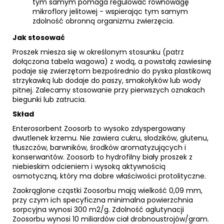
tym samym pomaga regulować równowagę
mikroflory jelitowej - wspierając tym samym
zdolność obronną organizmu zwierzęcia.
Jak stosować
Proszek miesza się w określonym stosunku (patrz
dołączona tabela wagowa) z wodą, a powstałą zawiesinę
podaje się zwierzętom bezpośrednio do pyska plastikową
strzykawką lub dodaje do paszy, smakołyków lub wody
pitnej. Zalecamy stosowanie przy pierwszych oznakach
biegunki lub zatrucia.
Skład
Enterosorbent Zoosorb to wysoko zdyspergowany
dwutlenek krzemu. Nie zawiera cukru, słodzików, glutenu,
tłuszczów, barwników, środków aromatyzujących i
konserwantów. Zoosorb to hydrofilny biały proszek z
niebieskim odcieniem i wysoką aktywnością
osmotyczną, który ma dobre właściwości protolityczne.
Zaokrąglone cząstki Zoosorbu mają wielkość 0,09 mm,
przy czym ich specyficzna minimalna powierzchnia
sorpcyjna wynosi 300 m2/g. Zdolność aglutynacji
Zoosorbu wynosi 10 miliardów ciał drobnoustrojów/gram.