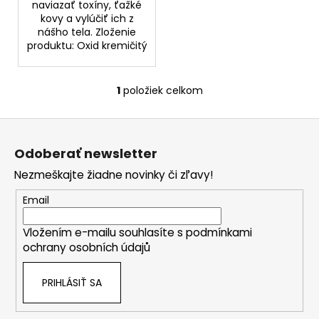
č
naviazať toxíny, ťažké
a
kovy a vylúčiť ich z
m
nášho tela. Zloženie
produktu: Oxid kremičitý
e
REJUSOME
1
položiek celkom
O
EXO
v
BOOST
Z
SERUM
l
30ML
á
á
Odoberať newsletter
€103,59
d
p
a
Nezmeškajte žiadne novinky či zľavy!
ä
c
t
Email
i
i
e
Vložením e-mailu souhlasíte s
podmínkami
e
p
ochrany osobních údajů
r
v
PRIHLÁSIŤ SA
k
y
v