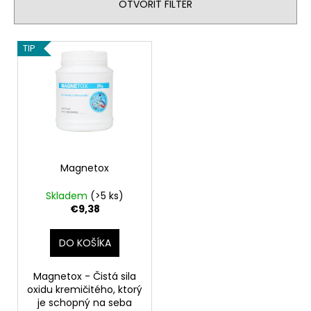
OTVORIŤ FILTER
e
á
p
j
V
r
TIP
s
ý
o
ť
p
d
?
i
u
s
k
p
t
r
o
HĽADAŤ
o
Magnetox
v
d
Skladem
(>5 ks)
u
€9,38
O
k
d
t
DO KOŠÍKA
p
o
o
v
Magnetox - Čistá sila
r
oxidu kremičitého, ktorý
ú
je schopný na seba