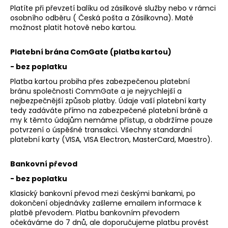
Platíte při převzetí balíku od zásilkové služby nebo v rámci
osobního odběru ( Česká pošta a Zásilkovna). Maté
možnost platit hotově nebo kartou.
Platební brána ComGate (platba kartou)
- bez poplatku
Platba kartou probiha přes zabezpečenou platební
bránu
společnosti CommGate a je nejrychlejší a
nejbezpečnější způsob platby. Údaje vaší platební karty
tedy zadáváte přímo na zabezpečené platební bráně a
my k těmto údajům nemáme přístup, a obdržíme pouze
potvrzení o úspěšné transakci. Všechny standardní
platební karty (VISA, VISA Electron, MasterCard, Maestro).
Bankovní převod
- bez poplatku
Klasický bankovní převod mezi českými bankami, po
dokončení objednávky zašleme emailem informace k
platbě převodem. Platbu bankovním převodem
očekáváme do 7 dnů, ale doporučujeme platbu provést