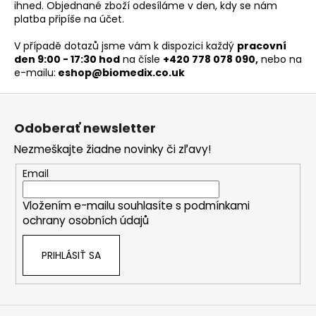
ihned. Objednané zboží odesíláme v den, kdy se nám
platba připíše na účet.
V případě dotazů jsme vám k dispozici každý
pracovní
den 9:00 - 17:30 hod
na čísle
+420 778 078 090,
nebo na
e-mailu:
eshop@biomedix.co.uk
Z
á
Odoberať newsletter
p
Nezmeškajte žiadne novinky či zľavy!
ä
t
Email
i
Vložením e-mailu souhlasíte s
podmínkami
e
ochrany osobních údajů
PRIHLÁSIŤ SA