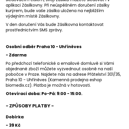
aplikaci Zásilkovny. Při neúspěšném doručení zásilky
kurýrem, bude vaše zásilka uložena na nejbližším
výdejním místě Zásilkovny.
V den doručení Vás bude Zásilkovna kontaktovat
prostřednictvím SMS zprávy.
Osobní odběr Praha 10 - Uhříněves
- Zdarma
Po předchozí telefonické a emailové domluvě si Vámi
objednané zboží můžete vyzvednout osobně na naší
pobočce v Praze. Najdete nás na adrese Přátelství 301/35,
Praha 10 - Uhříněves (Kamenná prodejna eshop
biomedix.cz). Platba je možná v hotovosti.
Otevírací doba: Po-Pá: 9:00 - 15:00.
- ZPŮSOBY PLATBY -
Dobírka
- 39 Kč