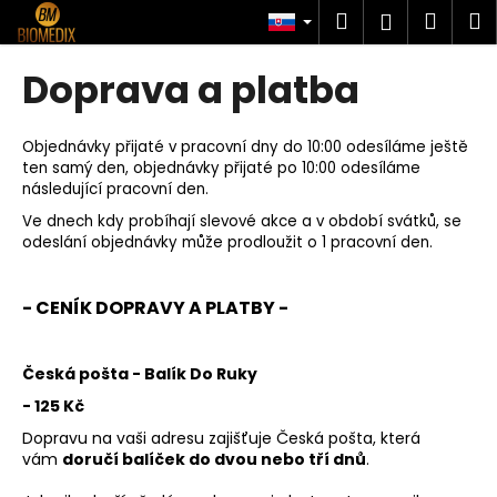
K
Prejsť
Hľadať
Náku
M
Prihlásen
na
o
obsah
Späť
Späť
košík
š
Doprava a platba
í
Č
k
o
Objednávky přijaté v pracovní dny do 10:00 odesíláme ještě
ten samý den, objednávky přijaté po 10:00 odesíláme
p
následující pracovní den.
o
Ve dnech kdy probíhají slevové akce a v období svátků, se
t
odeslání objednávky může prodloužit o 1 pracovní den.
r
e
- CENÍK DOPRAVY A PLATBY -
b
u
Česká pošta - Balík Do Ruky
j
e
- 125 Kč
t
Dopravu na vaši adresu zajišťuje Česká pošta, která
vám
doručí balíček do dvou nebo tří dnů
.
e
n