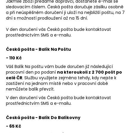
Jakmile zboží předáme dopravci, dostanete e-mail se
á
sledovacím číslem. Česká pošta doručuje zásilku osobně
a při neúspěšném doručení ji uloží na nejbližší poštu, na 7
j
dní s možností prodloužení až na 15 dní.
s
ť
V den doručení vás Česká pošta bude kontaktovat
prostřednictvím SMS a e-mailu.
?
Česká pošta - Balík Na Poštu
- 110 Kč
Váš Balík Na poštu vám bude doručen již následující
HĽADAŤ
pracovní den po podaní
na kteroukoli z 2 700 pošt po
celé ČR
.
Službu využijete zejména tehdy, kdy nejste k
zastižení na jednom místě nebo v pracovní době
nemůžete balík převzít.
O
V den doručení vás Česká pošta bude kontaktovat
d
prostřednictvím SMS a e-mailu.
p
o
Česká pošta - Balík Do Balíkovny
r
- 65 Kč
ú