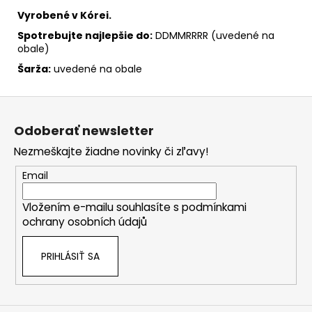
Vyrobené v Kórei.
Spotrebujte najlepšie do:
DDMMRRRR (uvedené na
obale)
Šarža:
uvedené na obale
Z
á
Odoberať newsletter
p
Nezmeškajte žiadne novinky či zľavy!
ä
t
Email
i
Vložením e-mailu souhlasíte s
podmínkami
e
ochrany osobních údajů
PRIHLÁSIŤ SA