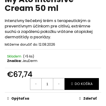
je
á
Cream 50 ml
0,0
z
j
5
s
hviezdičiek.
Intenzívny liečebný krém s terapeutickým a
ť
preventívnym účinkom pre citlivú, extrémne
?
suchú a zapálenú pokožku vrátane atopickej
dermatitídy a psoriázy.
Môžeme doručiť do:
12.08.2026
HĽADAŤ
Skladem
(>5 ks)
Značka:
JeuDerm
€67,74
O
d
Jednotková
DO KOŠÍKA
cena:
p
o
r
Opýtať sa
Zdieľať
ú