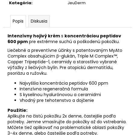
č
Kategória
:
JeuDerm
a
m
e
Popis
Diskusia
Intenzívny hojivý krém
s
koncentráciou peptidov
BIOMEDIX
600 ppm
pre extrémne suchú a poškodenú pokožku.
COLLAGEN
Liečebné a preventívne účinky s patentovaným MyAto
€39,97
Complex obsahujúcim β-glukán, Triple M Complex™,
Copper Tripeptide-1, ceramidy a starostlivo vybrané
výťažky z liečivých bylín. Pre atopickú dermatitídu,
psoriázu a ružovku.
Najvyššia koncentrácia peptidov 600 ppm
Intenzívna regeneračná formula
S kyselinou hyalurónovou a ceramidmi
Vhodný pre tehotenstvo a dojčenie
Použitie:
Aplikujte na čistú pokožku 2x denne, častejšie podľa
potreby. Jemne vmasírujte do pokožky až do vstrebania.
Môžete tiež aplikovať na problematické oblasti pokožky
3-4x denne, alebo častejšie podľa potreby.