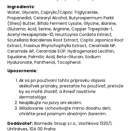
Ingredients:
Water, Glycerin, Caprylic/Capric Triglyceride,
Propanediol, Cetearyl Alcohol, Butyrospermum Parkii
(Shea) Butter, Bifida Ferment Lysate, Glycine, Alanine,
Glutamic Acid, Serine, Arginine, Copper Tripeptide-1,
Acetyl Hexapeptide-10, Houttuynia Cordata Extract,
Scutellaria Baicalensis Root Extract, Coptis Japonica Root
Extract, Fraxinus Rhynchophylla Extract, Ceramide NP,
Ceramide AP, Ceramide EOP, Hydrogenated Lecithin,
Squalane, Palmitic Acid, Beta-Glucan, Sodium
Hyaluronate, Panthenol, Tocopherol.
Upozornenie:
Ak sa pri používaní tohto prípravku objavia
akékoľvek príznaky, prestaňte ho používať, pretože
by sa mohli zhoršiť, a ihneď navštívte
dermatológa.
Neaplikujte na jazvy ani ekzém.
Skladovanie: Uchovávajte mimo dosahu detí,
chráňte pred priamym slnečným žiarením.
Dodávateľ:
Biomedix Group s.r.o., Vachkova 1320/1,
Uhříněves, 104 00 Praha