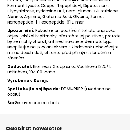
Ferment Lysate, Copper Tripeptide-1, Dipotassium
Glycyrrhizate, Pyridoxine HCl, Beta-glucan, Glutathione,
Alanine, Arginine, Glutamic Acid, Glycine, Serine,
Nonapeptide-1, Hexapeptide-61 Dimer.
Upozornění:
Pokud se při používání tohoto přípravku
objeví jakékol iv příznaky, přestaňte jej používat, protože
by se mohly zhoršit, a ihned navštivte dermatologa.
Neaplikujte na jizvy ani ekzém. Skladování: Uchovávejte
mimo dosah dětí, chraňte před přímým slunečním
zářením.
Dodavatel:
Biomedix Group s.r.o., Vachkova 1320/1,
Uhříněves, 104 00 Praha
Vyrobeno v Koreji.
Spotřebujte nejlépe do:
DDMMRRRR (uvedeno na
obalu)
Šarže:
uvedeno na obalu
Z
á
Odebírat newsletter