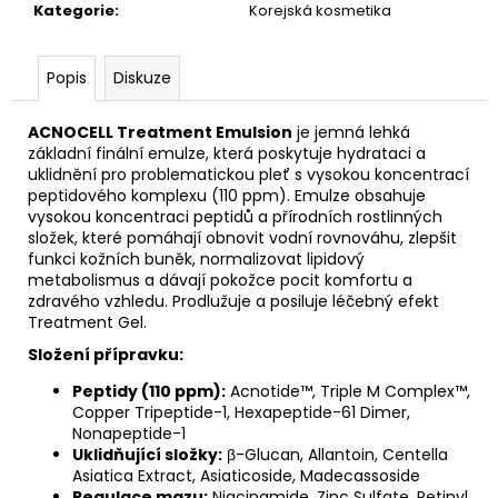
č
Kategorie
:
Korejská kosmetika
u
j
e
Popis
Diskuze
m
e
ACNOCELL Treatment Emulsion
je jemná lehká
základní finální emulze, která poskytuje hydrataci a
uklidnění pro problematickou pleť s vysokou koncentrací
POLISORB
peptidového komplexu (110 ppm). Emulze obsahuje
-
vysokou koncentraci peptidů a přírodních rostlinných
ZDRAVOTNICKÝ
složek, které pomáhají obnovit vodní rovnováhu, zlepšit
PROSTŘEDEK
funkci kožních buněk, normalizovat lipidový
TŘÍDY
metabolismus a dávají pokožce pocit komfortu a
II
zdravého vzhledu. Prodlužuje a posiluje léčebný efekt
A
12G
Treatment Gel.
190
Složení přípravku:
Kč
Peptidy (110 ppm):
Acnotide™, Triple M Complex™,
Copper Tripeptide-1, Hexapeptide-61 Dimer,
Nonapeptide-1
Uklidňující složky:
β-Glucan, Allantoin, Centella
Asiatica Extract, Asiaticoside, Madecassoside
Regulace mazu:
Niacinamide, Zinc Sulfate, Retinyl