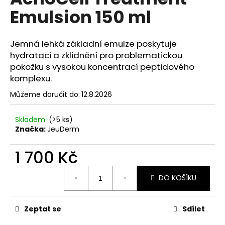
je
a
Emulsion 150 ml
0,0
z
j
5
í
hvězdiček.
Jemná lehká základní emulze poskytuje
t
hydrataci a zklidnění pro problematickou
?
pokožku s vysokou koncentrací peptidového
komplexu.
Můžeme doručit do:
12.8.2026
HLEDAT
Skladem
(>5 ks)
Značka:
JeuDerm
1 700 Kč
D
o
Měrná
DO KOŠÍKU
cena:
p
o
r
Zeptat se
Sdílet
u