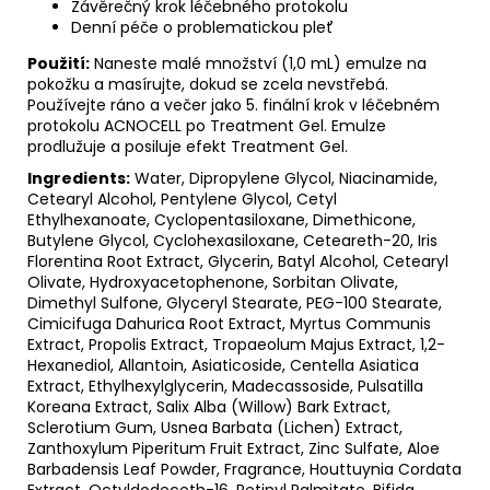
Závěrečný krok léčebného protokolu
Denní péče o problematickou pleť
Použití:
Naneste malé množství (1,0 mL) emulze na
pokožku a masírujte, dokud se zcela nevstřebá.
Používejte ráno a večer jako 5. finální krok v léčebném
protokolu ACNOCELL po Treatment Gel. Emulze
prodlužuje a posiluje efekt Treatment Gel.
Ingredients:
Water, Dipropylene Glycol, Niacinamide,
Cetearyl Alcohol, Pentylene Glycol, Cetyl
Ethylhexanoate, Cyclopentasiloxane, Dimethicone,
Butylene Glycol, Cyclohexasiloxane, Ceteareth-20, Iris
Florentina Root Extract, Glycerin, Batyl Alcohol, Cetearyl
Olivate, Hydroxyacetophenone, Sorbitan Olivate,
Dimethyl Sulfone, Glyceryl Stearate, PEG-100 Stearate,
Cimicifuga Dahurica Root Extract, Myrtus Communis
Extract, Propolis Extract, Tropaeolum Majus Extract, 1,2-
Hexanediol, Allantoin, Asiaticoside, Centella Asiatica
Extract, Ethylhexylglycerin, Madecassoside, Pulsatilla
Koreana Extract, Salix Alba (Willow) Bark Extract,
Sclerotium Gum, Usnea Barbata (Lichen) Extract,
Zanthoxylum Piperitum Fruit Extract, Zinc Sulfate, Aloe
Barbadensis Leaf Powder, Fragrance, Houttuynia Cordata
Extract, Octyldodeceth-16, Retinyl Palmitate, Bifida