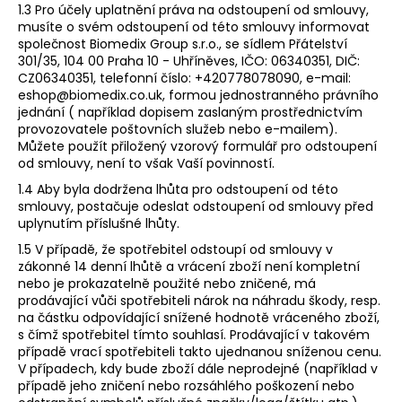
1.3 Pro účely uplatnění práva na odstoupení od smlouvy,
a
musíte o svém odstoupení od této smlouvy informovat
j
společnost Biomedix Group s.r.o., se sídlem Přátelství
301/35, 104 00 Praha 10 - Uhříněves, IČO: 06340351, DIČ:
í
CZ06340351, telefonní číslo: +420778078090, e-mail:
t
eshop@biomedix.co.uk,
formou jednostranného právního
?
jednání ( například dopisem zaslaným prostřednictvím
provozovatele poštovních služeb nebo e-mailem).
Můžete použít přiložený vzorový formulář pro odstoupení
od smlouvy, není to však Vaší povinností.
1.4 Aby byla dodržena lhůta pro odstoupení od této
smlouvy, postačuje odeslat odstoupení od smlouvy před
HLEDAT
uplynutím příslušné lhůty.
1.5 V případě, že spotřebitel odstoupí od smlouvy v
zákonné 14 denní lhůtě a vrácení zboží není kompletní
D
nebo je prokazatelně použité nebo zničené, má
prodávající vůči spotřebiteli nárok na náhradu škody, resp.
o
na částku odpovídající snížené hodnotě vráceného zboží,
p
s čímž spotřebitel tímto souhlasí. Prodávající v takovém
o
případě vrací spotřebiteli takto ujednanou sníženou cenu.
r
V případech, kdy bude zboží dále neprodejné (například v
u
případě jeho zničení nebo rozsáhlého poškození nebo