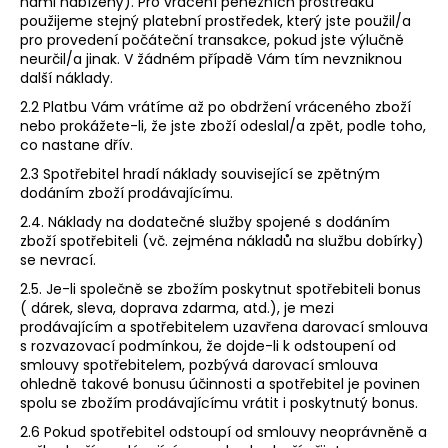
námi nabízený). Pro vrácení peněžních prostředků
použijeme stejný platební prostředek, který jste použil/a
pro provedení počáteční transakce, pokud jste výlučně
neurčil/a jinak. V žádném případě Vám tím nevzniknou
další náklady.
2.2 Platbu Vám vrátíme až po obdržení vráceného zboží
nebo prokážete-li, že jste zboží odeslal/a zpět, podle toho,
co nastane dřív.
2.3 Spotřebitel hradí náklady související se zpětným
dodáním zboží prodávajícímu.
2.4. Náklady na dodatečné služby spojené s dodáním
zboží spotřebiteli (vč. zejména nákladů na službu dobírky)
se nevrací.
2.5. Je-li společně se zbožím poskytnut spotřebiteli bonus
( dárek, sleva, doprava zdarma, atd.), je mezi
prodávajícím a spotřebitelem uzavřena darovací smlouva
s rozvazovací podmínkou, že dojde-li k odstoupení od
smlouvy spotřebitelem, pozbývá darovací smlouva
ohledně takové bonusu účinnosti a spotřebitel je povinen
spolu se zbožím prodávajícímu vrátit i poskytnutý bonus.
2.6 Pokud spotřebitel odstoupí od smlouvy neoprávněně a