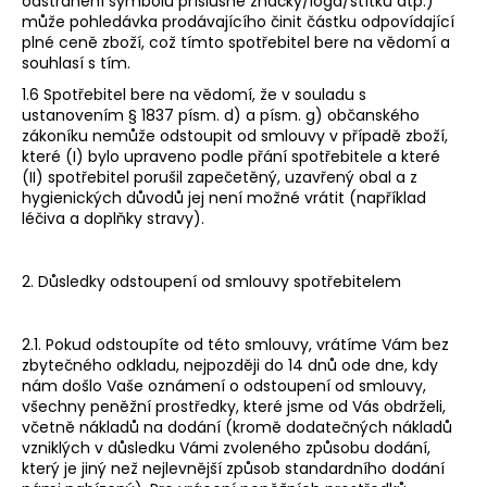
č
odstranění symbolů příslušné značky/loga/štítku atp.)
může pohledávka prodávajícího činit částku odpovídající
u
plné ceně zboží, což tímto spotřebitel bere na vědomí a
j
souhlasí s tím.
e
1.6 Spotřebitel bere na vědomí, že v souladu s
m
ustanovením § 1837 písm. d) a písm. g) občanského
e
zákoníku nemůže odstoupit od smlouvy v případě zboží,
které (I) bylo upraveno podle přání spotřebitele a které
(II) spotřebitel porušil zapečetěný, uzavřený obal a z
POLISORB
hygienických důvodů jej není možné vrátit (například
-
léčiva a doplňky stravy).
ZDRAVOTNICKÝ
PROSTŘEDEK
TŘÍDY
II
2. Důsledky odstoupení od smlouvy spotřebitelem
A
12G
190
2.1. Pokud odstoupíte od této smlouvy, vrátíme Vám bez
Kč
zbytečného odkladu, nejpozději do 14 dnů ode dne, kdy
nám došlo Vaše oznámení o odstoupení od smlouvy,
všechny peněžní prostředky, které jsme od Vás obdrželi,
včetně nákladů na dodání (kromě dodatečných nákladů
vzniklých v důsledku Vámi zvoleného způsobu dodání,
který je jiný než nejlevnější způsob standardního dodání