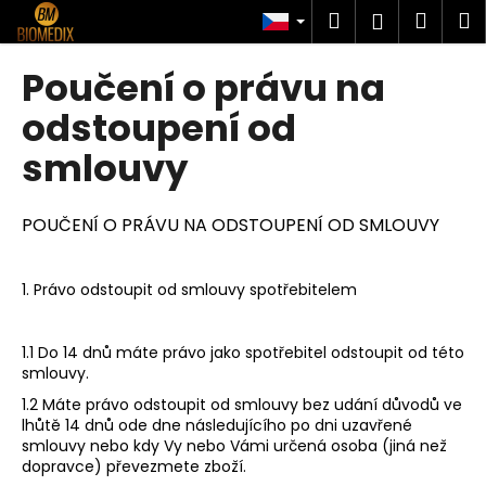
K
Přejít
Hledat
Náku
M
Přihlášen
na
o
obsah
Zpět
Zpět
košík
š
Poučení o právu na
í
C
odstoupení od
k
o
smlouvy
p
o
POUČENÍ O PRÁVU NA ODSTOUPENÍ OD SMLOUVY
t
ř
e
1. Právo odstoupit od smlouvy spotřebitelem
b
u
1.1 Do 14 dnů máte právo jako spotřebitel odstoupit od této
j
smlouvy.
e
1.2 Máte právo odstoupit od smlouvy bez udání důvodů ve
t
lhůtě 14 dnů ode dne následujícího po dni uzavřené
smlouvy nebo kdy Vy nebo Vámi určená osoba (jiná než
e
dopravce) převezmete zboží.
n