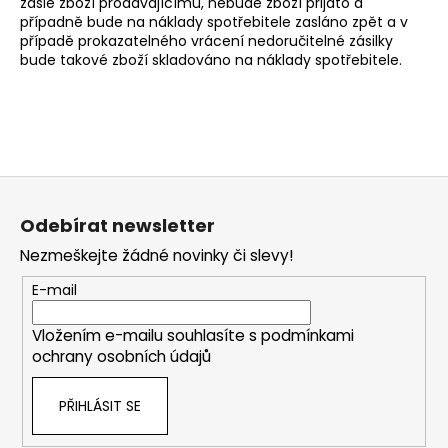
zašle zboží prodávajícímu, nebude zboží přijato a
případně bude na náklady spotřebitele zasláno zpět a v
případě prokazatelného vrácení nedoručitelné zásilky
bude takové zboží skladováno na náklady spotřebitele.
Z
á
Odebírat newsletter
p
Nezmeškejte žádné novinky či slevy!
a
t
E-mail
í
Vložením e-mailu souhlasíte s
podmínkami
ochrany osobních údajů
PŘIHLÁSIT SE