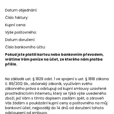
č
u
Datum objednání:
j
e
Číslo faktury:
m
Kupní cena:
e
Výše poštovného:
Datum doručení:
BIOMEDIX
Číslo bankovního účtu:
COLLAGEN
GUMMIES
Pokud jste platili kartou nebo bankovním převodem,
(TŘEŠNĚ)
vrátíme Vám peníze na účet, ze kterého nám platba
980
přišla.
Kč
Na základě ust. § 1829 odst. 1 ve spojení s ust. § 1818 zákona
č. 89/2012 Sb., občanský zákoník, využívám svého
zákonného práva a odstupuji od kupní smlouvy uzavřené
prostřednictvím internetu, který se týká výše uvedeného
zboží, jež Vám s tímto dopisem zasílám zpět, a zároveň
Vás žádám o poukázání kupní ceny a poštovného na můj
bankovní účet, nejpozději do 14 dnů od doručení tohoto
odstoupení od smlouvy.