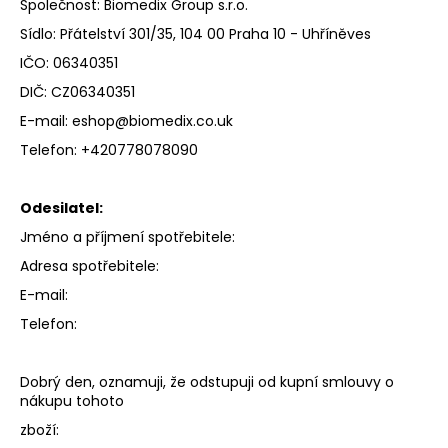
Společnost: Biomedix Group s.r.o.
a
Sídlo: Přátelství 301/35, 104 00 Praha 10 - Uhříněves
j
IČO: 06340351
í
DIČ: CZ06340351
t
E-mail:
eshop@biomedix.co.uk
?
Telefon: +420778078090
Odesilatel:
HLEDAT
Jméno a příjmení spotřebitele:
Adresa spotřebitele:
E-mail:
D
Telefon:
o
p
o
Dobrý den, oznamuji, že odstupuji od kupní smlouvy o
nákupu tohoto
r
u
zboží: