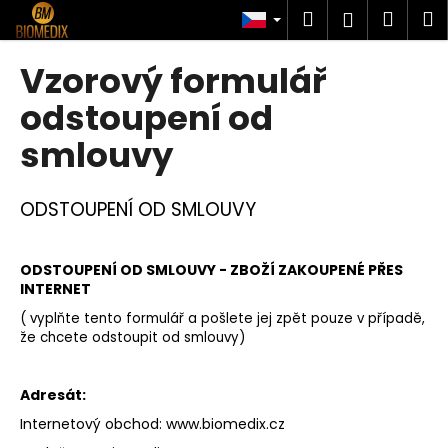
K
Přejít
Hledat
Náku
M
Přihlášen
na
o
obsah
Zpět
Zpět
košík
š
Vzorový formulář
í
C
odstoupení od
k
o
smlouvy
p
o
ODSTOUPENÍ OD SMLOUVY
t
ř
e
ODSTOUPENÍ OD SMLOUVY - ZBOŽÍ ZAKOUPENÉ PŘES
b
INTERNET
u
( vyplňte tento formulář a pošlete jej zpět pouze v případě,
j
že chcete odstoupit od smlouvy)
e
t
Adresát:
e
Internetový obchod:
www.biomedix.cz
n