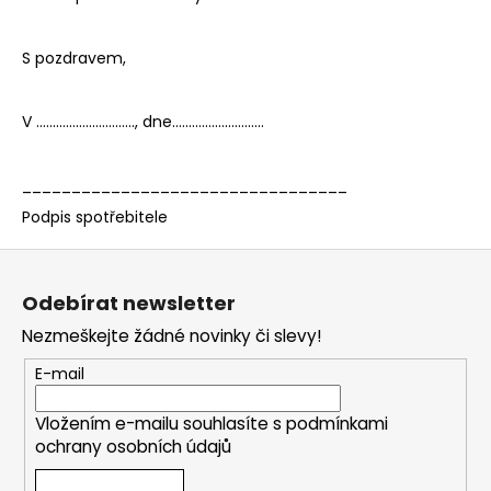
S pozdravem,
V .............................., dne............................
_________________________________
Podpis spotřebitele
Z
á
Odebírat newsletter
p
Nezmeškejte žádné novinky či slevy!
a
t
E-mail
í
Vložením e-mailu souhlasíte s
podmínkami
ochrany osobních údajů