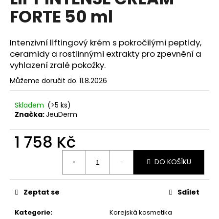
je
a
FORTE 50 ml
0,0
z
j
5
í
hvězdiček.
Intenzivní liftingový krém s pokročilými peptidy,
t
ceramidy a rostlinnými extrakty pro zpevnění a
?
vyhlazení zralé pokožky.
Můžeme doručit do:
11.8.2026
Skladem
(>5 ks)
HLEDAT
Značka:
JeuDerm
1 758 Kč
Měrná
D
DO KOŠÍKU
cena:
o
p
o
Zeptat se
Sdílet
r
u
Kategorie
:
Korejská kosmetika