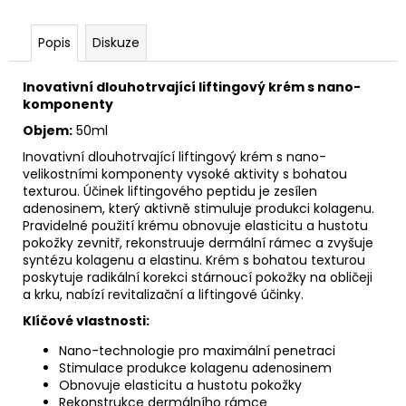
č
u
j
Popis
Diskuze
e
m
Inovativní dlouhotrvající liftingový krém s nano-
e
komponenty
Objem:
50ml
BIOMEDIX
Inovativní dlouhotrvající liftingový krém s nano-
ORTHO
velikostními komponenty vysoké aktivity s bohatou
COLLAGEN
texturou. Účinek liftingového peptidu je zesílen
PLUS
adenosinem, který aktivně stimuluje produkci kolagenu.
1
Pravidelné použití krému obnovuje elasticitu a hustotu
380
pokožky zevnitř, rekonstruuje dermální rámec a zvyšuje
Kč
syntézu kolagenu a elastinu. Krém s bohatou texturou
Původně:
poskytuje radikální korekci stárnoucí pokožky na obličeji
1
a krku, nabízí revitalizační a liftingové účinky.
420
Kč
Klíčové vlastnosti:
Nano-technologie pro maximální penetraci
Stimulace produkce kolagenu adenosinem
Obnovuje elasticitu a hustotu pokožky
Rekonstrukce dermálního rámce