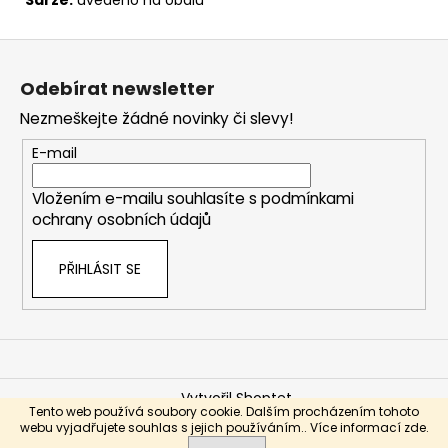
Z
á
Odebírat newsletter
p
Nezmeškejte žádné novinky či slevy!
a
t
E-mail
í
Vložením e-mailu souhlasíte s
podmínkami
ochrany osobních údajů
PŘIHLÁSIT SE
Vytvořil Shoptet
Tento web používá soubory cookie. Dalším procházením tohoto
Copyright 2026
Biomedix.cz - e-shop s doplňky stravy
webu vyjadřujete souhlas s jejich používáním.. Více informací
zde
.
přímo od výrobce
. Všechna práva vyhrazena.