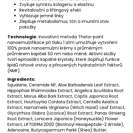
Zvyšuje syntézu kolagenu a elastinu
Revitalizační a liftingový efekt
Vyhlazuje jemné linky
Zlepšuje metabolismus, tón a imunitní stav
pokožky
Technologie:
Inovativní metoda Theta-point
nanoemulzifikace při tlaku 1 atm umožňuje vytvoření
100% pravé nanoemulzní krémy s průměrným
průměrem kapiček 50 nm nebo méně. Aktivní složky
tvoří epitaxiální kapalné krystaly, které doplňují funkce
lipidů rohové vrstvy a přirozených hydratačních faktorů
(NMF).
Ingredients:
Squalane, Ceramide NP, Aloe Barbadensis Leaf Extract,
Hippophae Rhamnoides Extract, Angelica Acutiloba Root
Extract, Morus Alba Bark Extract, Coptis Japonica Root
Extract, Houttuynia Cordata Extract, Centella Asiatica
Extract, Hamamelis Virginiana (Witch Hazel) Leaf Extract,
Glycyrrhiza Glabra (Licorice) Root Extract, Panax Ginseng
Root Extract, Lonicera Japonica (Honeysuckle) Flower
Extract, LIFTDERM 2000 (Biotinoyl Hexapeptide-2 Amide),
Adenosine, Butyrospermum Parkii (Shea) Butter,