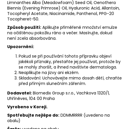
Limnanthes Alba (Meadowfoam) Seed Oil, Oenothera
Biennis (Evening Primrose) Oil, Hyaluronic Acid, Allantoin,
Tocopheryl Acetate, Niacinamide, Panthenol, PPG-20
Tocopheret-50.
Způsob použití:
Aplikujte přiměřené množství emulze
na očištěnou pokožku ráno a večer. Masírujte, dokud
není zcela absorbována.
Upozornění:
Pokud se při používání tohoto přípravku objeví
jakékoli příznaky, přestaňte jej používat, protože by
se mohly zhoršit, a ihned navštivte dermatologa.
Neaplikujte na jizvy ani ekzém.
Skladování: Uchovávejte mimo dosah dětí, chraňte
před přímým slunečním zářením.
Dodavatel:
Biomedix Group s.r.o., Vachkova 1320/1,
Uhříněves, 104 00 Praha
Vyrobeno v Koreji.
Spotřebujte nejlépe do:
DDMMRRRR (uvedeno na
obalu)
Šarže:
uvedeno na obalu